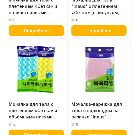
плетением «Сетка» и
"Inaus" с плетением
полиэстеровыми
«Сетка» (с рисунком,
нитями (жёсткая)
средней жёсткости)
0
0
размер 29 х 95 см
размер 28 х 96 см
Подробнее
Подробнее
Мочалка для тела с
Мочалка-варежка для
плетением «Сетка» и
тела с подкладом на
объёмными нитями
резинке "Inaus"
"Inaus" (мягкая) размер:
(жёсткая, массажная)
0
0
24 х 95 см
размер: 12 х 17 см, 2 шт.
Подробнее
Подробнее