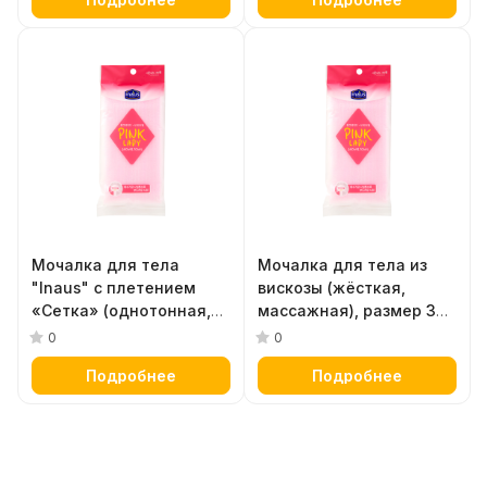
Мочалка для тела
Мочалка для тела из
"Inaus" с плетением
вискозы (жёсткая,
«Сетка» (однотонная,
массажная), размер 30
мягкая) размер 28 х 96
х 90 см
0
0
см
Подробнее
Подробнее