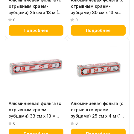
отрывным краем-
отрывным краем-
зубцами) 25 см х 13 м (30
зубцами) 30 см х 13 м
НО)
(30 НО)
0
0
Подробнее
Подробнее
Алюминиевая фольга (с
Алюминиевая фольга (с
отрывным краем-
отрывным краем-
зубцами) 33 см х 13 м
зубцами) 25 см х 4 м (10
(30 НО)
HO)
0
0
Подробнее
Подробнее