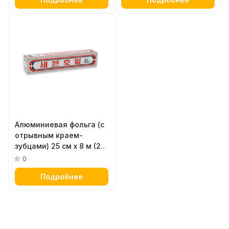
Алюминиевая фольга (с
отрывным краем-
зубцами) 25 см х 8 м (20
НО)
0
Подробнее