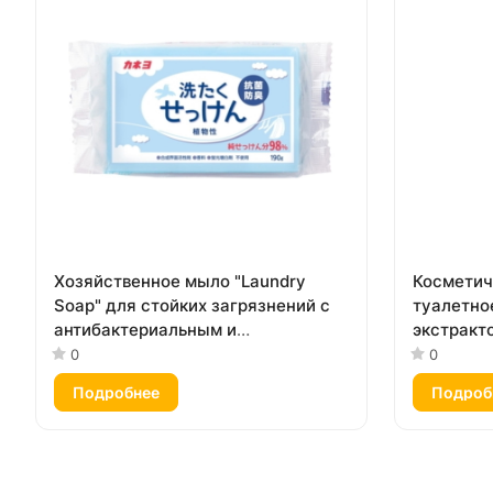
Хозяйственное мыло "Laundry
Космети
Soap" для стойких загрязнений с
туалетное
антибактериальным и
экстракт
дезодорирующим эффектом, кусок
80 г х 3 ш
0
0
190 г
Подробнее
Подроб