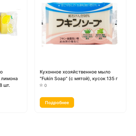
ло
Кухонное хозяйственное мыло
 лимона
"Fukin Soap" (с мятой), кусок 135 г
8 шт.
0
Подробнее