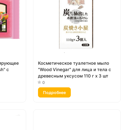
зирующее
Косметическое туалетное мыло
h" с
"Wood Vinegar" для лица и тела с
древесным уксусом 110 г х 3 шт
ом (кусок
0
Подробнее