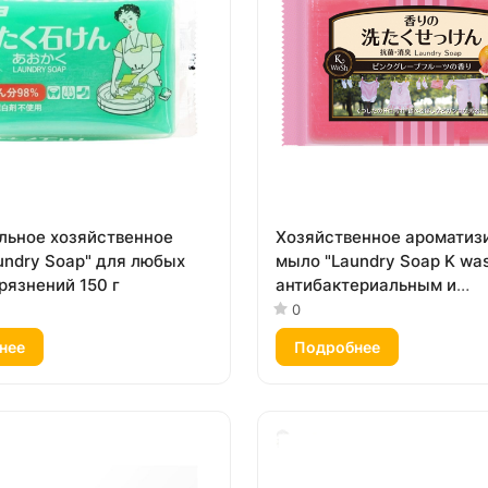
льное хозяйственное
Хозяйственное аромати
undry Soap" для любых
мыло "Laundry Soap K was
рязнений 150 г
антибактериальным и
дезодорирующим эффект
0
135 г)
нее
Подробнее