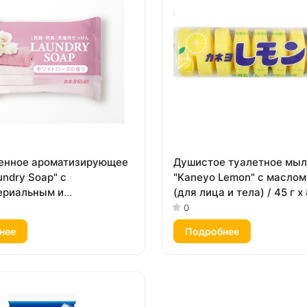
енное ароматизирующее
Душистое туалетное мы
ndry Soap" с
"Kaneyo Lemon" с маслом
ериальным и
(для лица и тела) / 45 г х 
рующим эффектом (кусок
0
нее
Подробнее