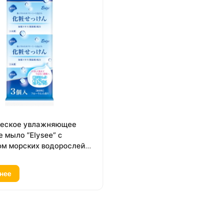
ческое увлажняющее
 мыло “Elysee” с
ом морских водорослей
т.
нее