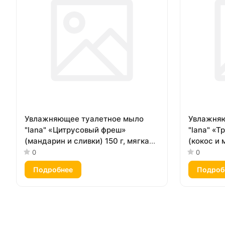
Увлажняющее туалетное мыло
Увлажняю
"lana" «Цитрусовый фреш»
"lana" «
(мандарин и сливки) 150 г, мягкая
(кокос и 
упаковка
коробка
0
0
Подробнее
Подроб