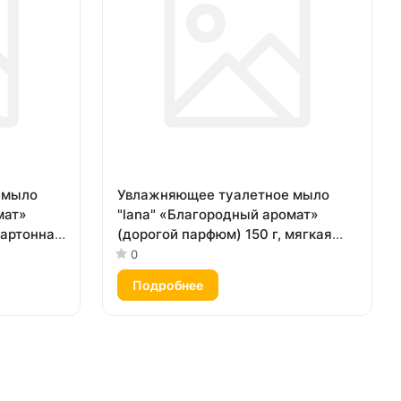
 мыло
Увлажняющее туалетное мыло
мат»
"lana" «Благородный аромат»
картонная
(дорогой парфюм) 150 г, мягкая
упаковка
0
Подробнее