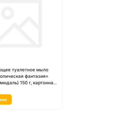
щее туалетное мыло
Тропическая фантазия»
миндаль) 150 г, картонная
нее