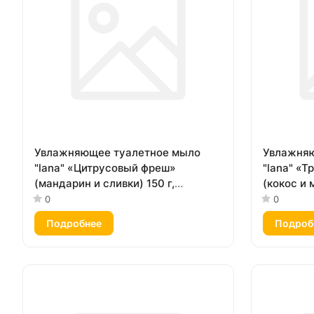
Увлажняющее туалетное мыло
Увлажняю
"lana" «Цитрусовый фреш»
"lana" «
(мандарин и сливки) 150 г,
(кокос и 
картонная коробка
упаковка
0
0
Подробнее
Подроб