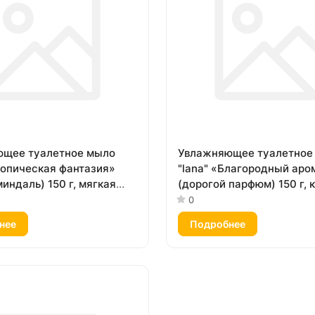
щее туалетное мыло
Увлажняющее туалетное
Тропическая фантазия»
"lana" «Благородный аро
миндаль) 150 г, мягкая
(дорогой парфюм) 150 г, 
коробка
0
нее
Подробнее