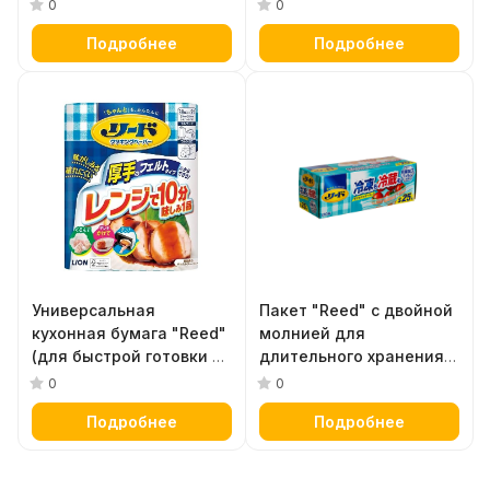
поверхности при
м
0
0
готовке в кастрюле,
Подробнее
Подробнее
диаметр 20 см х 12
листов
Универсальная
Пакет "Reed" с двойной
кухонная бумага "Reed"
молнией для
(для быстрой готовки в
длительного хранения и
СВЧ, маринования,
замораживание
0
0
снижения
продуктов и готовых
Подробнее
Подробнее
калорийности,
блюд в холодильнике /
сохранения свежести
морозильнике, размер S
продуктов и уборки),
(14 х 16 см) 25 шт.