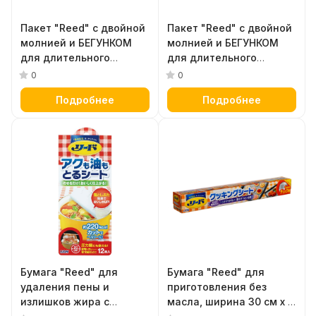
Пакет "Reed" с двойной
Пакет "Reed" с двойной
молнией и БЕГУНКОМ
молнией и БЕГУНКОМ
для длительного
для длительного
хранения и
хранения и
0
0
замораживание
замораживание
Подробнее
Подробнее
продуктов и готовых
продуктов и готовых
блюд в холодильнике /
блюд в холодильнике /
морозильнике, размер L
морозильнике, размер
(28,4 х 26,8 см) 9 шт.
М (20,6 х 17,8 см) 12 шт.
Бумага "Reed" для
Бумага "Reed" для
удаления пены и
приготовления без
излишков жира с
масла, ширина 30 см х 5