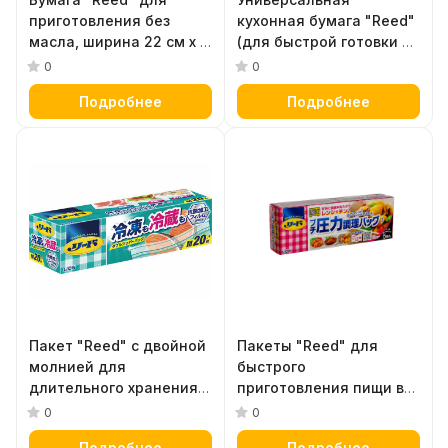
приготовления без
кухонная бумага "Reed"
масла, ширина 22 см х 5
(для быстрой готовки в
м
СВЧ, маринования,
0
0
снижения
Подробнее
Подробнее
калорийности,
сохранения свежести
продуктов и уборки),
размер 17,5 х 17,5 см х 36
листов, мягкая упаковка
Пакет "Reed" с двойной
Пакеты "Reed" для
молнией для
быстрого
длительного хранения и
приготовления пищи в
замораживание
микроволновой печи,
0
0
продуктов и готовых
размер 20,5 х 20,8 см
Подробнее
Подробнее