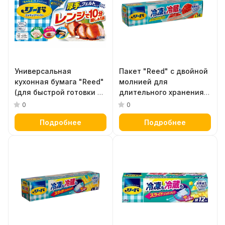
Универсальная
Пакет "Reed" с двойной
кухонная бумага "Reed"
молнией для
(для быстрой готовки в
длительного хранения и
СВЧ, маринования,
замораживание
0
0
снижения
продуктов и готовых
Подробнее
Подробнее
калорийности,
блюд в холодильнике /
сохранения свежести
морозильнике, размер L
продуктов и уборки),
(28,4 х 26,8 см) 14 шт.
размер 21,4 х 24 см х 40
листов, рулон,
картонная коробка