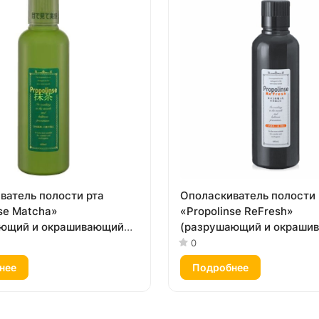
ватель полости рта
Ополаскиватель полости 
se Matcha»
«Propolinse ReFresh»
ающий и окрашивающий
(разрушающий и окраши
иртовой, вкус «Зелёный
налёт, для курильщиков,
0
а») 600 мл
спиртовой, вкус «Экстра 
нее
Подробнее
600 мл