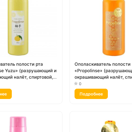
ватель полости рта
Ополаскиватель полости 
nse Yuzu» (разрушающий и
«Propolinse» (разрушающ
ющий налёт, спиртовой,
окрашивающий налёт, спи
зу») 600 мл
вкус «Прополис») 150 мл
0
нее
Подробнее