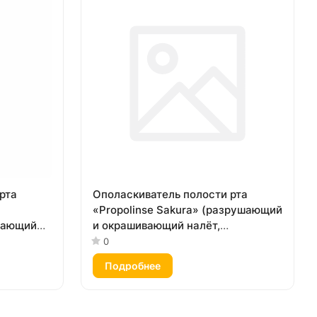
рта
Ополаскиватель полости рта
«Propolinse Sakura» (разрушающий
вающий
и окрашивающий налёт,
бесспиртовой, вкус «Сакура») 600
0
мята»)
мл
Подробнее