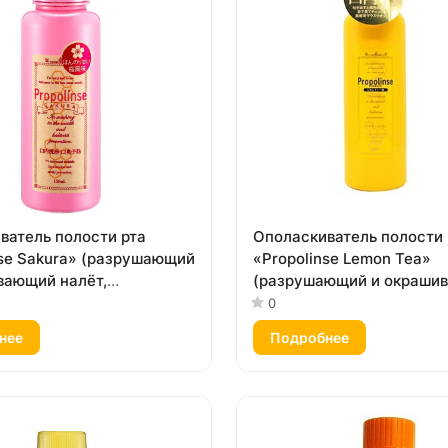
ватель полости рта
Ополаскиватель полости 
nse Sakura» (разрушающий
«Propolinse Lemon Tea»
вающий налёт,
(разрушающий и окраши
вой, вкус «Сакура») 150
налёт, спиртовой, вкус «
0
лимонный чай») 600 мл
нее
Подробнее