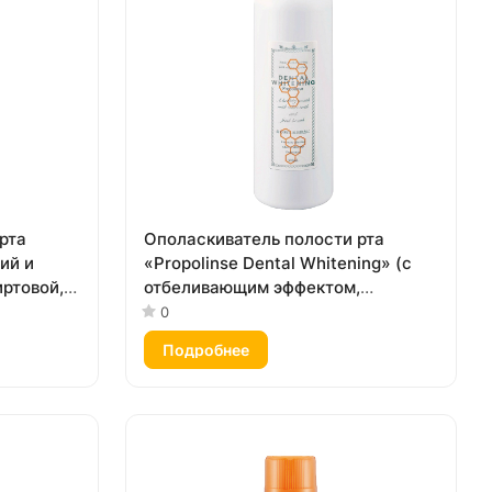
рта
Ополаскиватель полости рта
ий и
«Propolinse Dental Whitening» (с
ртовой,
отбеливающим эффектом,
спиртовой, вкус «Свежая мята»)
0
600 мл
Подробнее