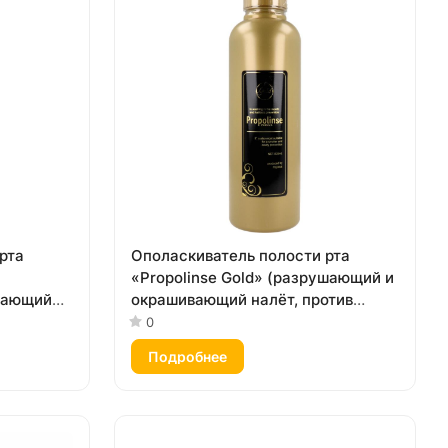
рта
Ополаскиватель полости рта
«Propolinse Gold» (разрушающий и
вающий
окрашивающий налёт, против
с «Персик
сухости во рту, спиртовой, вкус
0
«Апельсин и мята») 600 мл
Подробнее