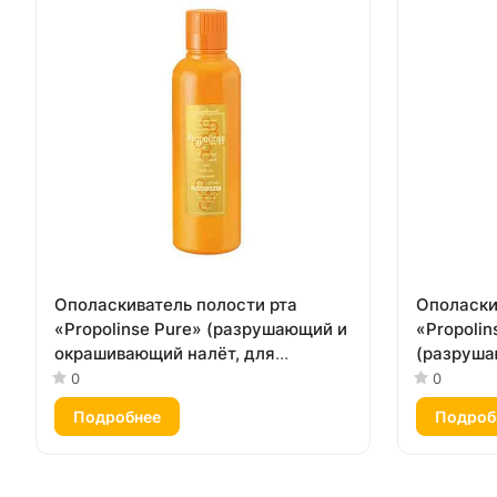
Ополаскиватель полости рта
Ополаски
«Propolinse Pure» (разрушающий и
«Propolin
окрашивающий налёт, для
(разруш
чувствительных зубов,
налёт, сп
0
0
бесспиртовой, вкус «Прополис»)
чай матч
Подробнее
Подроб
600 мл