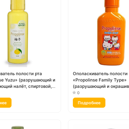
ватель полости рта
Ополаскиватель полости 
nse Yuzu» (разрушающий и
«Propolinse Family Type»
ющий налёт, спиртовой,
(разрушающий и окраши
зу») 150 мл
налёт, бесспиртовой, вку
0
и мята») 400 мл
нее
Подробнее