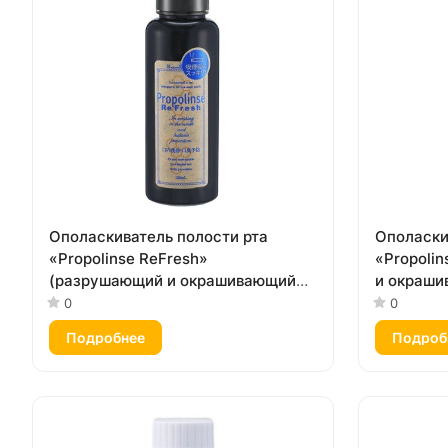
Ополаскиватель полости рта
Ополаски
«Propolinse ReFresh»
«Propoli
(разрушающий и окрашивающий
и окраши
налёт, для курильщиков,
бесспирто
0
0
спиртовой, вкус «Экстра мята»)
мл
Подробнее
Подроб
150 мл