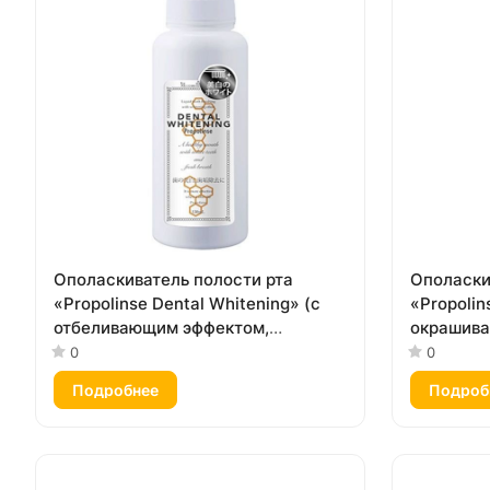
Ополаскиватель полости рта
Ополаски
«Propolinse Dental Whitening» (с
«Propoli
отбеливающим эффектом,
окрашива
спиртовой, вкус «Свежая мята»)
вкус «Юд
0
0
150 мл
Подробнее
Подроб