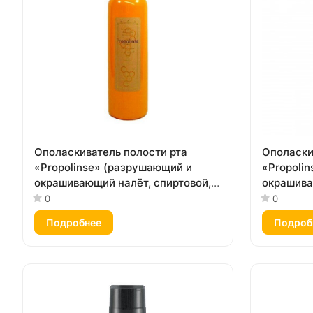
Ополаскиватель полости рта
Ополаски
«Propolinse» (разрушающий и
«Propoli
окрашивающий налёт, спиртовой,
окрашива
вкус «Прополис») 600 мл
вкус «Юд
0
0
Подробнее
Подроб