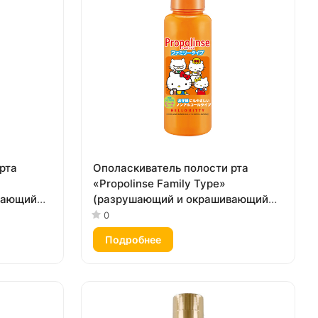
рта
Ополаскиватель полости рта
«Propolinse Family Type»
вающий
(разрушающий и окрашивающий
Сладкий
налёт, бесспиртовой, вкус «Персик
0
и мята») 150 мл
Подробнее