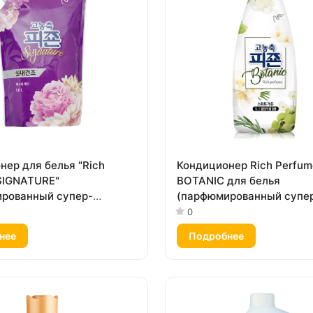
нер для белья "Rich
Кондиционер Rich Perfum
SIGNATURE"
BOTANIC для белья
рованный супер-
(парфюмированный супе
ат с ароматом «Тайны
концентрат с ароматом 
0
,6 л, мягкая упаковка с
сад») 1000 мл
нее
Подробнее