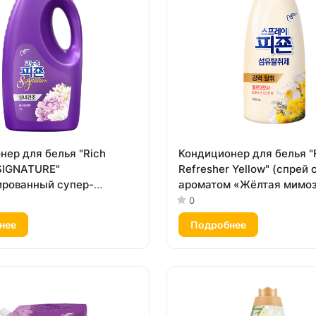
нер для белья "Rich
Кондиционер для белья "
SIGNATURE"
Refresher Yellow" (спрей 
рованный супер-
ароматом «Жёлтая мимоз
ат с ароматом «Тайны
мл
0
2 л
нее
Подробнее