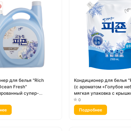
нер для белья "Rich
Кондиционер для белья "
Ocean Fresh"
(с ароматом «Голубое небо
рованный супер-
мягкая упаковка с крышк
ат с ароматом
0
ий бриз») 6 л
нее
Подробнее