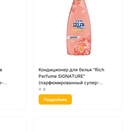
e
Кондиционер для белья "Rich
Perfume SIGNATURE"
р-
(парфюмированный супер-
«Цветущий
концентрат с ароматом «Фиеста»)
0
1 л
Подробнее