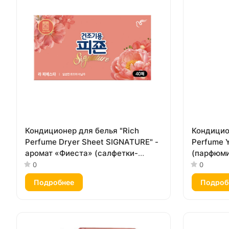
Кондиционер для белья "Rich
Кондицио
Perfume Dryer Sheet SIGNATURE" -
Perfume 
аромат «Фиеста» (салфетки-
(парфюми
кондиционер для сушки белья в
концентр
0
0
сушильной машине) 40 листов
мимоза») 
Подробнее
Подроб