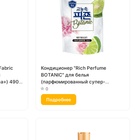
Fabric
Кондиционер "Rich Perfume
с
BOTANIC" для белья
а») 490
(парфюмированный супер-
концентрат с ароматом «Розовый
0
букет») 1,6 л, мягкая упаковка с
Подробнее
крышкой