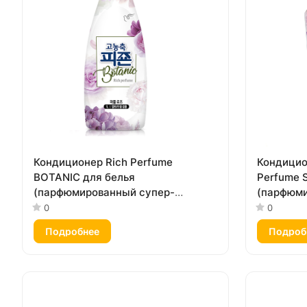
Кондиционер Rich Perfume
Кондицио
BOTANIC для белья
Perfume 
(парфюмированный супер-
(парфюми
концентрат с ароматом
концентр
0
0
«Пурпурная роза») 1000 мл
дождя») 1
Подробнее
Подроб
крышкой