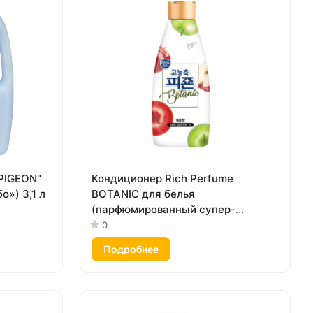
PIGEON"
Кондиционер Rich Perfume
о») 3,1 л
BOTANIC для белья
(парфюмированный супер-
концентрат с ароматом «Яблочный
0
фреш») 1000 мл
Подробнее