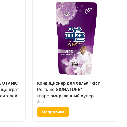
"BOTANIC
Кондиционер для белья "Rich
онцентрат
Perfume SIGNATURE"
асителей)
(парфюмированный супер-
концентрат с ароматом «Тайны
0
дождя») 300 мл, мягкая упаковка
Подробнее