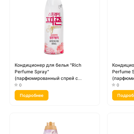
Кондиционер для белья "Rich
Кондицио
Perfume Spray"
Perfume 
(парфюмированный спрей с
(парфюми
ароматом «Фестиваль цветов»)
концентр
0
0
200 мл
дождя») 
Подробнее
Подроб