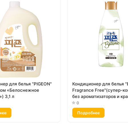
нер для белья "PIGEON"
Кондиционер для белья 
том «Белоснежное
Fragrance Free"(супер-к
) 3,1 л
без ароматизаторов и кр
1 л
0
нее
Подробнее