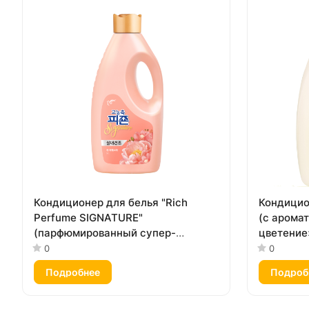
Кондиционер для белья "Rich
Кондицио
Perfume SIGNATURE"
(с арома
(парфюмированный супер-
цветение»
концентрат с ароматом «Фиеста»)
0
0
2 л
Подробнее
Подроб