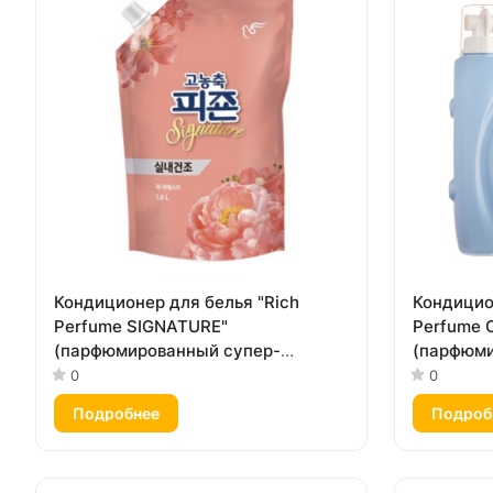
Кондиционер для белья "Rich
Кондицио
Perfume SIGNATURE"
Perfume 
(парфюмированный супер-
(парфюми
концентрат с ароматом «Фиеста»)
концентр
0
0
1,6 л, мягкая упаковка с крышкой
«Океанск
Подробнее
Подроб