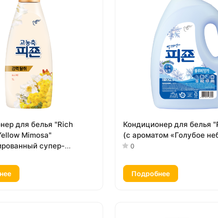
нер для белья "Rich
Кондиционер для белья "
Yellow Mimosa"
(с ароматом «Голубое неб
рованный супер-
0
ат с ароматом «Жёлтая
1 л
нее
Подробнее