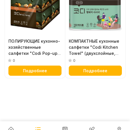
ПОЛИРУЮЩИЕ кухонно-
КОМПАКТНЫЕ кухонные
хозяйственные
салфетки "Codi Kitchen
салфетки "Codi Pop-up
Towel" (двухслойные,
Kitchen Towel" с
мягкие, тиснёные) 130
0
0
выпуклым тиснением
листов х 6 рулонов
Подробнее
Подробнее
(двухслойные) 150
листов х 4 упаковки