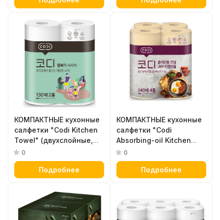
неотбеленные,
двухслойные, тиснёные)
двухслойные, плотные,
140 листов х 4 рулона
тиснёные) 140 листов х
6 рулонов
КОМПАКТНЫЕ кухонные
КОМПАКТНЫЕ кухонные
салфетки "Codi Kitchen
салфетки "Codi
Towel" (двухслойные,
Absorbing-oil Kitchen
мягкие, тиснёные) 130
Towel"
0
0
листов х 2 рулона
(жиропоглощающие,
Подробнее
Подробнее
неотбеленные,
двухслойные, мягкие,
тиснёные) 140 листов х
4 рулона