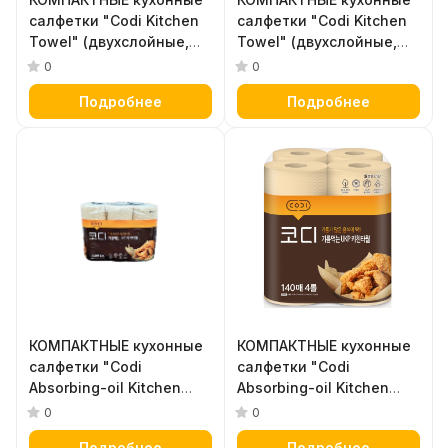
салфетки "Codi Kitchen
салфетки "Codi Kitchen
Towel" (двухслойные,
Towel" (двухслойные,
плотные, тиснёные) 150
плотные, тиснёные) 150
0
0
листов х 6 рулонов
листов х 4 рулона
Подробнее
Подробнее
КОМПАКТНЫЕ кухонные
КОМПАКТНЫЕ кухонные
салфетки "Codi
салфетки "Codi
Absorbing-oil Kitchen
Absorbing-oil Kitchen
Towel"
Towel"
0
0
(жиропоглощающие,
(жиропоглощающие,
Подробнее
Подробнее