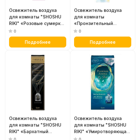
Освежитель воздуха
Освежитель воздуха
для комнаты "SHOSHU
для комнаты
RIKI" «Розовые сумерки»
«Пронзительный
(сменная упаковка -
османтус» (сменная
0
0
наполнитель + палочки)
упаковка - наполнитель
Подробнее
Подробнее
50 мл
+ палочки) 65 мл
Освежитель воздуха
Освежитель воздуха
для комнаты "SHOSHU
для комнаты "SHOSHU
RIKI" «Бархатный
RIKI" «Умиротворяющая
мускус» (сменная
ромашка» (стеклянный
0
0