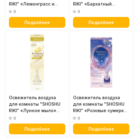
RIKI" «Лемонграсс и
RIKI" «Бархатный
вербена» (сменный
мускус» (стеклянный
0
0
флакон + картонные
флакон + наполнитель +
Подробнее
Подробнее
стики) 80 мл
палочки) 50 мл
Освежитель воздуха
Освежитель воздуха
для комнаты "SHOSHU
для комнаты "SHOSHU
RIKI" «Лунное мыло»
RIKI" «Розовые сумерки»
(сменная упаковка -
(стеклянный флакон +
0
0
наполнитель + палочки)
наполнитель + палочки)
Подробнее
Подробнее
50 мл
50 мл