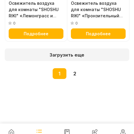
Освежитель воздуха
Освежитель воздуха
для комнаты "SHOSHU
для комнаты "SHOSHU
RIKI" «Лемонграсс и
RIKI" «Пронзительный
вербена» (флакон +
османтус» (стеклянный
0
0
картонные стики) 80 мл
флакон + наполнитель +
Подробнее
Подробнее
палочки) 65 мл
Загрузить еще
1
2