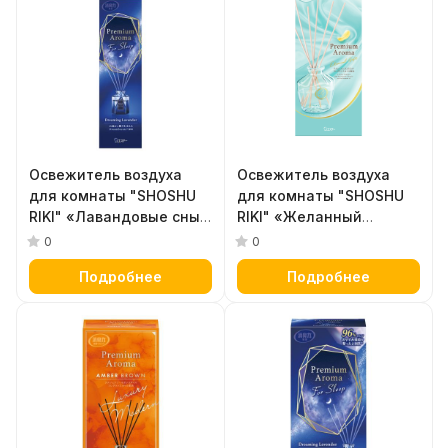
Освежитель воздуха
Освежитель воздуха
для комнаты "SHOSHU
для комнаты "SHOSHU
RIKI" «Лавандовые сны»
RIKI" «Желанный
(сменная упаковка -
подарок» (стеклянный
0
0
наполнитель + палочки)
флакон + наполнитель +
Подробнее
Подробнее
50 мл
палочки) 50 мл