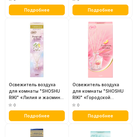
упаковка - наполнитель
флакон + наполнитель +
Подробнее
Подробнее
+ палочки) 50 мл
палочки) 50 мл
Освежитель воздуха
Освежитель воздуха
для комнаты "SHOSHU
для комнаты "SHOSHU
RIKI" «Лилия и жасмин»
RIKI" «Городской
(сменная упаковка -
романс» (флакон +
0
0
наполнитель + палочки)
наполнитель + палочки)
Подробнее
Подробнее
65 мл
50 мл