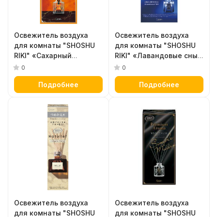
Освежитель воздуха
Освежитель воздуха
для комнаты "SHOSHU
для комнаты "SHOSHU
RIKI" «Сахарный
RIKI" «Лавандовые сны»
янтарь» (стеклянный
(стеклянный флакон +
0
0
флакон + наполнитель +
наполнитель + палочки)
Подробнее
Подробнее
палочки) 50 мл
50 мл
Освежитель воздуха
Освежитель воздуха
для комнаты "SHOSHU
для комнаты "SHOSHU