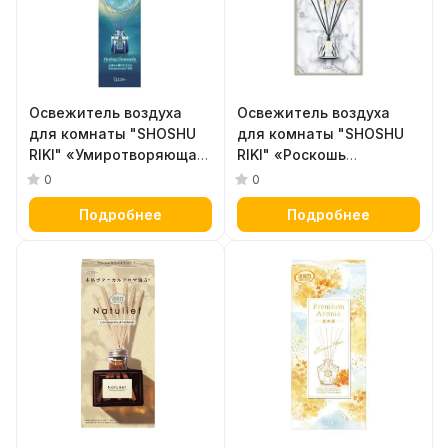
Освежитель воздуха
Освежитель воздуха
для комнаты "SHOSHU
для комнаты "SHOSHU
RIKI" «Умиротворяющая
RIKI" «Роскошь
ромашка» (сменная
мегаполиса»
0
0
упаковка - наполнитель
(стеклянный флакон +
Подробнее
Подробнее
+ палочки) 50 мл
наполнитель + палочки)
50 мл