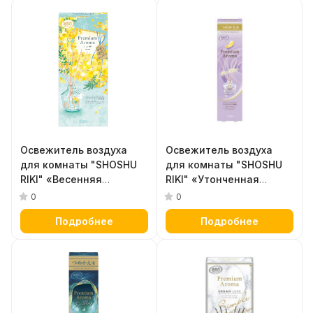
Освежитель воздуха
Освежитель воздуха
для комнаты "SHOSHU
для комнаты "SHOSHU
RIKI" «Весенняя
RIKI" «Утонченная
мимоза» (стеклянный
красота» (сменная
0
0
флакон + наполнитель +
упаковка - наполнитель
Подробнее
Подробнее
палочки) 50 мл
50 мл + палочки) 50 мл