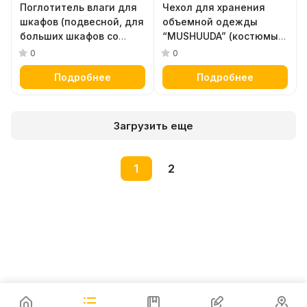
Поглотитель влаги для
Чехол для хранения
шкафов (подвесной, для
объемной одежды
больших шкафов со
“MUSHUUDA” (костюмы,
смешанным хранением)
пальто, шубы, пуховики)
0
0
120 г х 2 шт
53 х 130 см (глубина 27
Подробнее
Подробнее
см), 1 шт
Загрузить еще
1
2