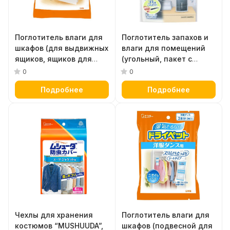
Поглотитель влаги для
Поглотитель запахов и
шкафов (для выдвижных
влаги для помещений
ящиков, ящиков для
(угольный, пакет с
хранения одежды) 25 г х
дном) 350 мл
0
0
12 шт
Подробнее
Подробнее
Чехлы для хранения
Поглотитель влаги для
костюмов “MUSHUUDA”,
шкафов (подвесной для