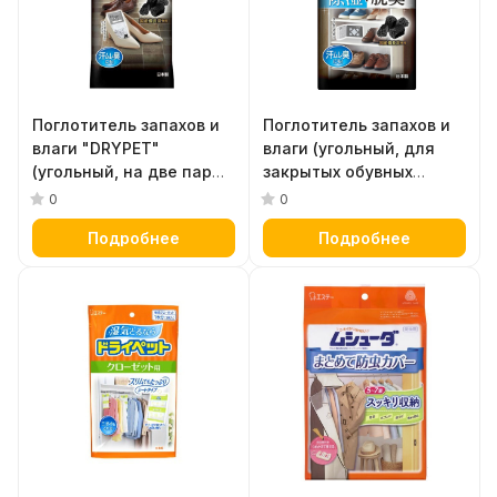
Поглотитель запахов и
Поглотитель запахов и
влаги "DRYPET"
влаги (угольный, для
(угольный, на две пары
закрытых обувных
обуви) 21 г х 4 шт
полок) 95 г
0
0
Подробнее
Подробнее