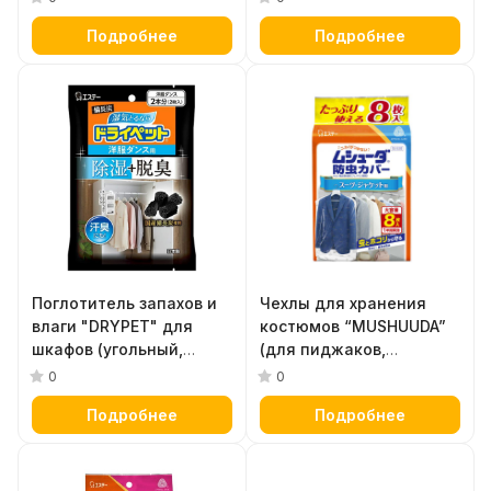
ящиков для хранения
Подробнее
Подробнее
одежды) 25 г х 12 шт
Поглотитель запахов и
Чехлы для хранения
влаги "DRYPET" для
костюмов “MUSHUUDA”
шкафов (угольный,
(для пиджаков,
подвесной для
рубашек, костюмов), 8
0
0
платяных шкафов) 51 г х
шт Размер: средний 61 х
Подробнее
Подробнее
2 шт
100 см