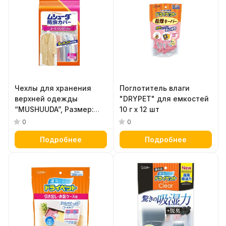
Чехлы для хранения
Поглотитель влаги
верхней одежды
"DRYPET" для емкостей
“MUSHUUDA”, Размер:
10 г х 12 шт
средний 61 * 130 см (для
0
0
платьев, пальто, шуб) 3
Подробнее
Подробнее
шт