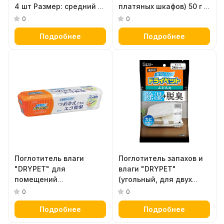
4 шт Размер: средний 61
платяных шкафов) 50 г х
х 100 см (для пиджаков,
2 шт
0
0
рубашек, костюмов)
Подробнее
Подробнее
Поглотитель влаги
Поглотитель запахов и
"DRYPET" для
влаги "DRYPET"
помещений
(угольный, для двух
(компактный) 350 мл
одеял) 4 шт
0
0
Подробнее
Подробнее