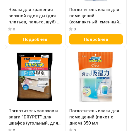
Чехлы для хранения
Поглотитель влаги для
верхней одежды (для
помещений
платьев, пальто, шуб) 6
(компактный, сменный
шт
блок) 350 мл х 3 шт
0
0
Подробнее
Подробнее
Поглотитель запахов и
Поглотитель влаги для
влаги "DRYPET" для
помещений (пакет с
шкафов (угольный, для
дном) 350 мл
выдвижных ящиков и
0
0