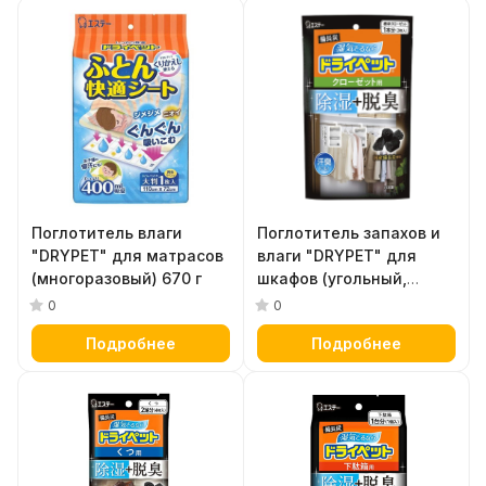
Поглотитель влаги
Поглотитель запахов и
"DRYPET" для матрасов
влаги "DRYPET" для
(многоразовый) 670 г
шкафов (угольный,
подвесной для больших
0
0
шкафов со смешанным
Подробнее
Подробнее
хранением) 122 г х 2 шт