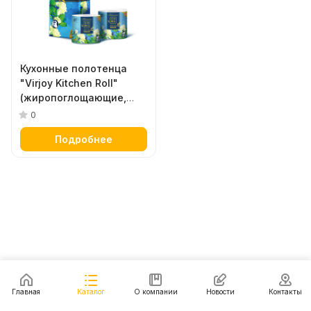
Кухонные полотенца
"Virjoy Kitchen Roll"
(жиропоглощающие,
двухслойные, плотные,
0
тиснёные) 70 листов х 4
Подробнее
рулона
Главная
Каталог
О компании
Новости
Контакты