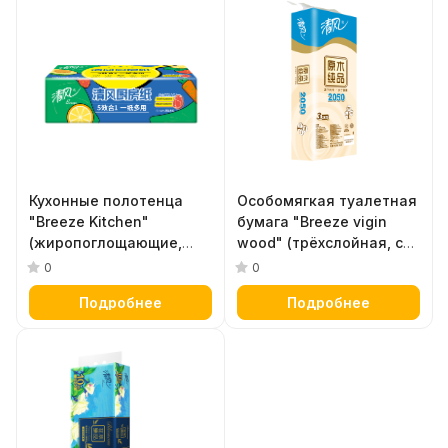
Кухонные полотенца
Особомягкая туалетная
"Breeze Kitchen"
бумага "Breeze vigin
(жиропоглощающие,
wood" (трёхслойная, с
двухслойные, плотные,
гладкой поверхностью)
0
0
с тиснёным рисунком)
23 м х 10 рулонов
Подробнее
Подробнее
76 листов х 3 упаковки