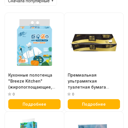
Сначала популярные
Кухонные полотенца
Премиальная
"Breeze Kitchen"
ультрамягкая
(жиропоглощающие,
туалетная бумага
быстровпитывающие,
"Breeze Black gold"
0
0
двухслойные, плотные,
(четырёхслойная, с
Подробнее
Подробнее
с тиснёным рисунком)
тиснёным рисунком) 15
76 листов х 3 упаковки
м х 12 рулонов