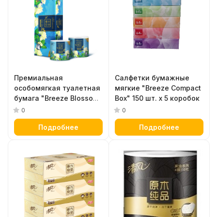
Премиальная
Салфетки бумажные
особомягкая туалетная
мягкие "Breeze Compact
бумага "Breeze Blossom"
Box" 150 шт. х 5 коробок
(четырёхслойная, с
0
0
гладкой поверхностью)
Подробнее
Подробнее
30 м х 10 рулонов