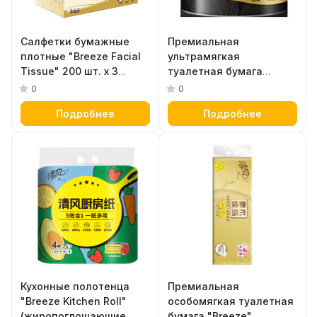
Салфетки бумажные
Премиальная
плотные "Breeze Facial
ультрамягкая
Tissue" 200 шт. х 3
туалетная бумага
коробки
"Breeze Black gold"
0
0
(четырёхслойная, с
Подробнее
Подробнее
тиснёным рисунком) 15
м х 1 рулон
Кухонные полотенца
Премиальная
"Breeze Kitchen Roll"
особомягкая туалетная
(жиропоглощающие,
бумага "Breeze"