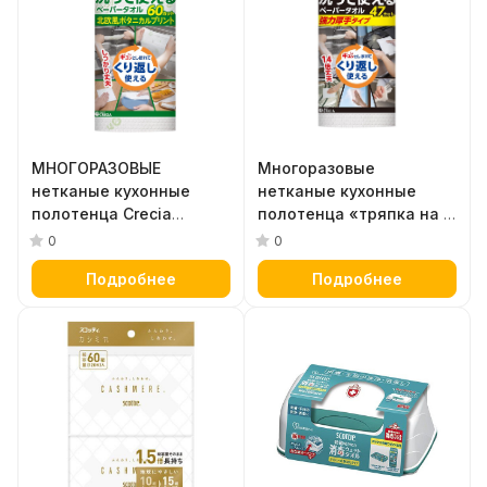
МНОГОРАЗОВЫЕ
Многоразовые
нетканые кухонные
нетканые кухонные
полотенца Crecia
полотенца «тряпка на 1
"Scottie f!ne" с цветным
день» (плотные) "Scottie
0
0
рисунком 60 листов в
f!ne" 47 листов в рулоне
Подробнее
Подробнее
рулоне, с цветным
рисунком