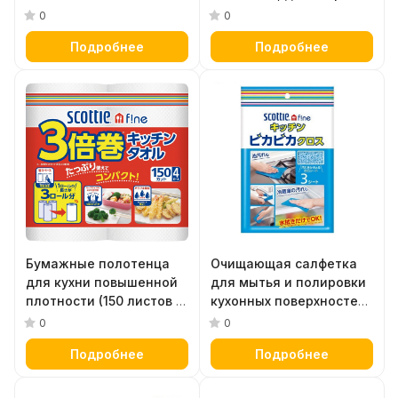
однослойная (100 м) 12
см х 7 листов
0
0
шт
Подробнее
Подробнее
Бумажные полотенца
Очищающая салфетка
для кухни повышенной
для мытья и полировки
плотности (150 листов в
кухонных поверхностей
рулоне) х 4 рулона
и раковин Crecia Scottie
0
0
f!ne Kitchen Cloth (335 х
Подробнее
Подробнее
220 мм) 3 штуки