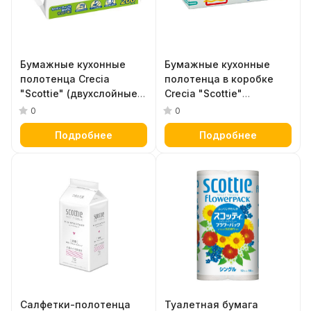
Бумажные кухонные
Бумажные кухонные
полотенца Crecia
полотенца в коробке
"Scottie" (двухслойные
Crecia "Scottie"
повышенной плотности,
двухслойные 75 шт
0
0
устойчивые к воде) 200
Подробнее
Подробнее
шт.
Салфетки-полотенца
Туалетная бумага