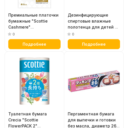
Премиальные платочки
Дезинфицирующие
бумажные "Scottie
спиртовые влажные
Cashmere"
полотенца для детей и
кашемировые
взрослых с длительной
0
0
двухслойные,
защитой Crecia "Scottie
Подробнее
Подробнее
водонерастворимые 30
WetGuard" в боксе 40 шт
шт. х 4
Туалетная бумага
Пергаментная бумага
Crecia "Scottie
для выпечки и готовки
FlowerPACK 2"
без масла, диаметр 26