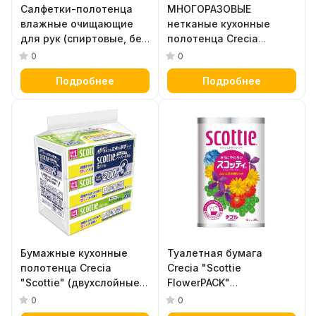
Салфетки-полотенца
МНОГОРАЗОВЫЕ
влажные очищающие
нетканые кухонные
для рук (спиртовые, без
полотенца Crecia
запаха) "Scottie Wet
"Scottie f!ne" 70 листов
0
0
Tissue" 70 листов,
в рулоне, белые
Подробнее
Подробнее
размер 140 х 200 мм,
250 мл
Бумажные кухонные
Туалетная бумага
полотенца Crecia
Crecia "Scottie
"Scottie" (двухслойные
FlowerPACK"
повышенной плотности,
двухслойная (25 м) 12
0
0
устойчивые к воде) 200
шт