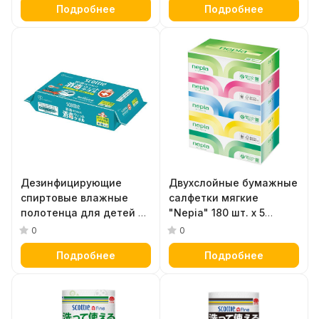
Подробнее
Подробнее
шт. х 3 упаковки
Дезинфицирующие
Двухслойные бумажные
спиртовые влажные
салфетки мягкие
полотенца для детей и
"Nepiа" 180 шт. х 5
взрослых с длительной
коробок
0
0
защитой Crecia "Scottie
Подробнее
Подробнее
WetGuard" 40 шт