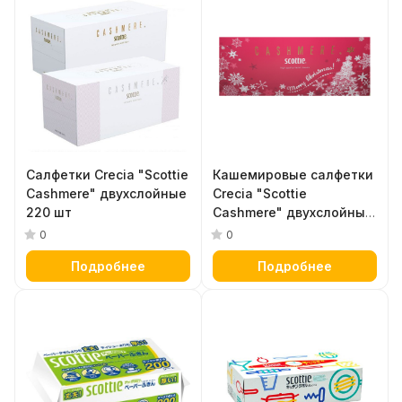
Салфетки Crecia "Scottie
Кашемировые салфетки
Cashmere" двухслойные
Crecia "Scottie
220 шт
Cashmere" двухслойные
(зимний дизайн) 220 шт
0
0
Подробнее
Подробнее