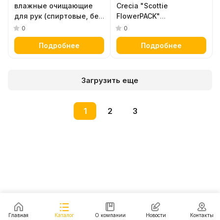
влажные очищающие
Crecia "Scottie
для рук (спиртовые, без
FlowerPACK"
запаха) "Scottie Wet
однослойная (50 м) 12
0
0
Tissue" 70 листов,
шт
Подробнее
Подробнее
размер 140 х 200 мм,
220 мл
Загрузить еще
1
2
3
Главная
Каталог
О компании
Новости
Контакты