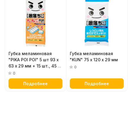
Губка меламиновая
Губка меламиновая
"PIKA POI POI" 5 шт 93 х
"KUN" 75 х 120 х 29 мм
63 х 29 мм + 15 шт., 45 х
0
21 х 29 мм
0
Подробнее
Подробнее