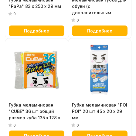
"PаPа" 83 х 250 х 29 мм
обуви (с
дополнительным
0
чистящим слоем из
0
нейлона) 4 спонжа в
Подробнее
Подробнее
форме стелек 40 х 85 х
23 мм
Губка меламиновая
Губка меламиновая "POI
"CUBE" 36 шт общий
POI" 20 шт 45 х 20 х 29
размер куба 135 х 128 х
мм
150 мм
0
0
Подробнее
Подробнее