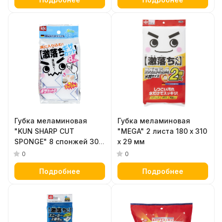
Губка меламиновая
Губка меламиновая
"KUN SHARP CUT
"MEGA" 2 листа 180 х 310
SPONGE" 8 спонжей 30 х
х 29 мм
32 х 50 мм
0
0
Подробнее
Подробнее