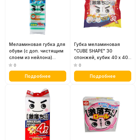
Меламиновая губка для
Губка меламиновая
обуви (с доп. чистящим
"CUBE SHAPE" 30
слоем из нейлона)
спонжей, кубик 40 х 40 х
прямоугольной формы
29 мм
0
0
18 спонжей
Подробнее
Подробнее
прямоугольной формы
40 х 40 х 23 мм