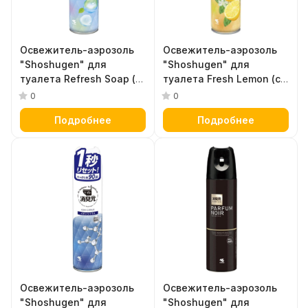
Освежитель-аэрозоль
Освежитель-аэрозоль
"Shoshugen" для
"Shoshugen" для
туалета Refresh Soap (с
туалета Fresh Lemon (с
чистым ароматом
бодрящим ароматом
0
0
мыльной свежести) 280
лимона) 280 мл
Подробнее
Подробнее
мл
Освежитель-аэрозоль
Освежитель-аэрозоль
"Shoshugen" для
"Shoshugen" для