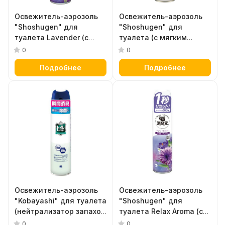
Освежитель-аэрозоль
Освежитель-аэрозоль
"Shoshugen" для
"Shoshugen" для
туалета Lavender (с
туалета (с мягким
освежающим ароматом
ароматом Parfum Blanc)
0
0
лаванды) 280 мл
280 мл
Подробнее
Подробнее
Освежитель-аэрозоль
Освежитель-аэрозоль
"Kobayashi" для туалета
"Shoshugen" для
(нейтрализатор запахов
туалета Relax Aroma (с
с ароматом зелени и
нежным цветочным
0
0