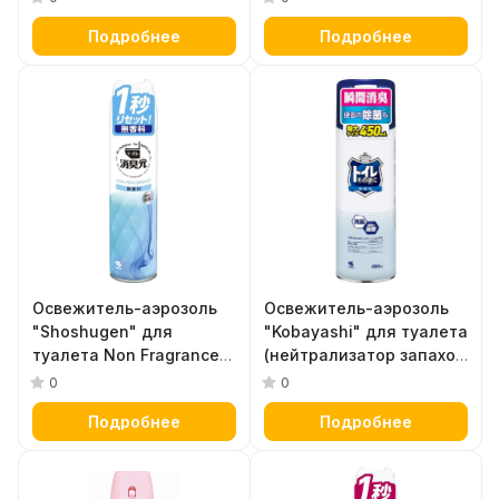
цветов) 280 мл
ароматом) 280 мл
Подробнее
Подробнее
Освежитель-аэрозоль
Освежитель-аэрозоль
"Shoshugen" для
"Kobayashi" для туалета
туалета Non Fragrance
(нейтрализатор запахов
(без ароматических
без ароматических
0
0
отдушек) 280 мл
отдушек) 450 мл
Подробнее
Подробнее