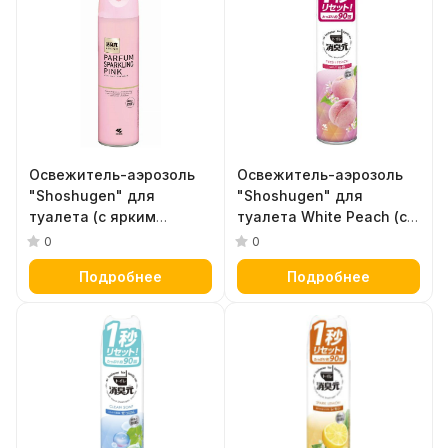
Освежитель-аэрозоль
Освежитель-аэрозоль
"Shoshugen" для
"Shoshugen" для
туалета (с ярким
туалета White Peach (с
ароматом Parfum
сочным ароматом
0
0
Sparkling Pink) 280 мл
белых персиков) 280 мл
Подробнее
Подробнее