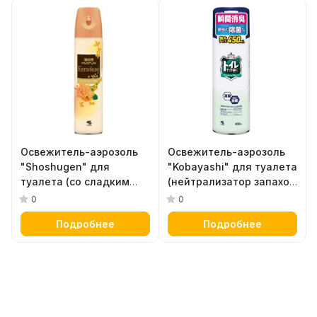
Освежитель-аэрозоль
Освежитель-аэрозоль
"Shoshugen" для
"Kobayashi" для туалета
туалета (со сладким
(нейтрализатор запахов
ароматом цветов
с ароматом зелени и
0
0
османтуса) 280 мл
цветов) 450 мл
Подробнее
Подробнее