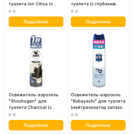
туалета Ion Citrus (с
туалета (с глубоким
прозрачным
ароматом Parfum Noir)
0
0
цитрусовым ароматом)
280 мл
Подробнее
Подробнее
280 мл
Освежитель-аэрозоль
Освежитель-аэрозоль
"Shoshugen" для
"Kobayashi" для туалета
туалета Charcoal (с
(нейтрализатор запахов
успокаивающим
без ароматических
0
0
древесным ароматом)
отдушек) 280 мл
Подробнее
Подробнее
280 мл