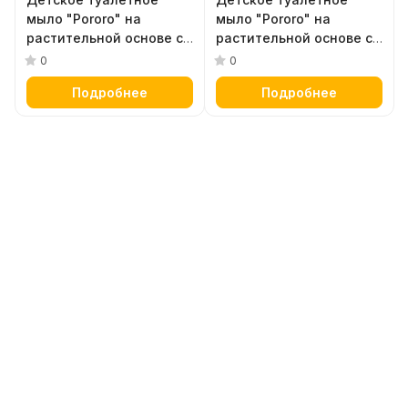
мыло "Pororo" на
мыло "Pororo" на
растительной основе с
растительной основе с
козьим молоком и
козьим молоком и
0
0
натуральными маслами
натуральными маслами
Подробнее
Подробнее
(легкий молочный
(аромат присыпки) 100 г
аромат) 100 г